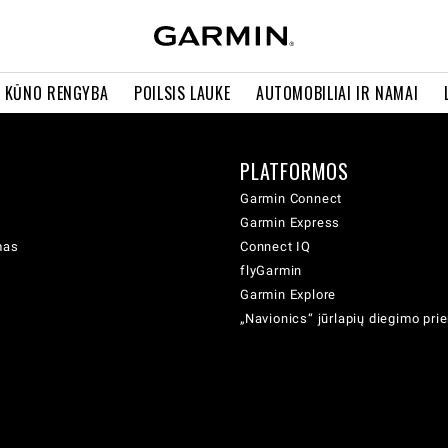
R KŪNO RENGYBA
POILSIS LAUKE
AUTOMOBILIAI IR NAMAI
PLATFORMOS
Garmin Connect
Garmin Express
mas
Connect IQ
flyGarmin
Garmin Explore
„Navionics“ jūrlapių diegimo pr