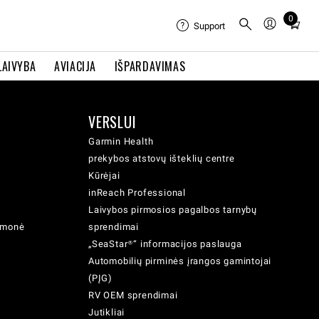
0
Total
Support
items
in
LAIVYBA
AVIACIJA
IŠPARDAVIMAS
cart:
0
VERSLUI
Garmin Health
prekybos atstovų išteklių centre
Kūrėjai
inReach Professional
Laivybos pirmosios pagalbos tarnybų
iemonė
sprendimai
„SeaStar®“ informacijos paslauga
Automobilių pirminės įrangos gamintojai
(PĮG)
RV OEM sprendimai
Jutikliai