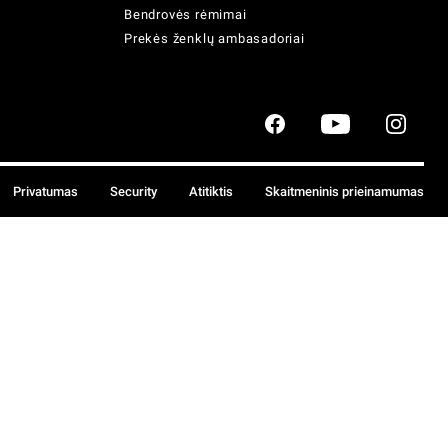
Bendrovės rėmimai
Prekės ženklų ambasadoriai
Privatumas
Security
Atitiktis
Skaitmeninis prieinamumas