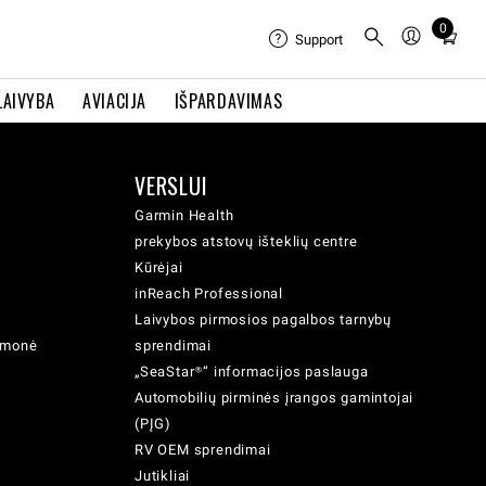
0
Total
Support
items
in
LAIVYBA
AVIACIJA
IŠPARDAVIMAS
cart:
0
VERSLUI
Garmin Health
prekybos atstovų išteklių centre
Kūrėjai
inReach Professional
Laivybos pirmosios pagalbos tarnybų
iemonė
sprendimai
„SeaStar®“ informacijos paslauga
Automobilių pirminės įrangos gamintojai
(PĮG)
RV OEM sprendimai
Jutikliai