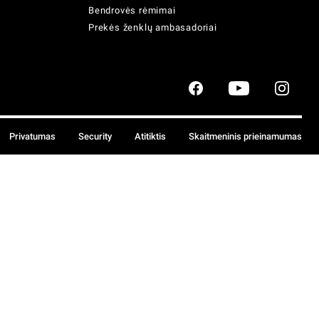
Bendrovės rėmimai
Prekės ženklų ambasadoriai
Privatumas
Security
Atitiktis
Skaitmeninis prieinamumas