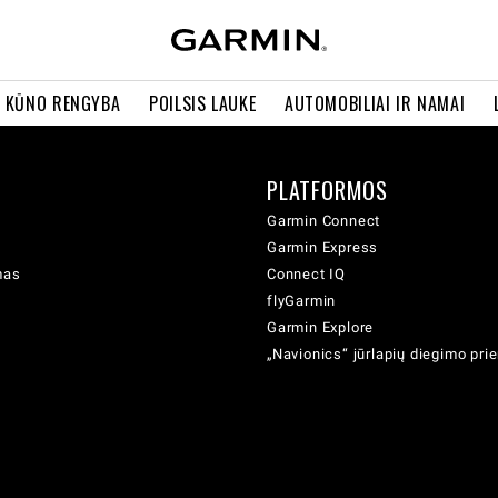
R KŪNO RENGYBA
POILSIS LAUKE
AUTOMOBILIAI IR NAMAI
PLATFORMOS
Garmin Connect
Garmin Express
mas
Connect IQ
flyGarmin
Garmin Explore
„Navionics“ jūrlapių diegimo pr