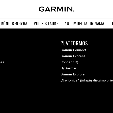
R KŪNO RENGYBA
POILSIS LAUKE
AUTOMOBILIAI IR NAMAI
PLATFORMOS
Garmin Connect
Garmin Express
mas
Connect IQ
flyGarmin
Garmin Explore
„Navionics“ jūrlapių diegimo pr