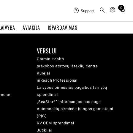
0
Total
Support
items
in
LAIVYBA
AVIACIJA
IŠPARDAVIMAS
cart:
0
VERSLUI
Garmin Health
prekybos atstovų išteklių centre
Kūrėjai
inReach Professional
Laivybos pirmosios pagalbos tarnybų
iemonė
sprendimai
„SeaStar®“ informacijos paslauga
Automobilių pirminės įrangos gamintojai
(PĮG)
RV OEM sprendimai
Jutikliai