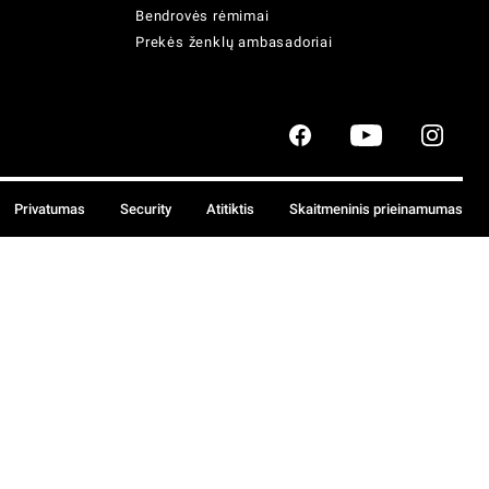
Bendrovės rėmimai
Prekės ženklų ambasadoriai
Privatumas
Security
Atitiktis
Skaitmeninis prieinamumas