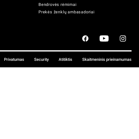
Bendrovės rėmimai
Prekės ženklų ambasadoriai
Privatumas
Security
Atitiktis
Skaitmeninis prieinamumas