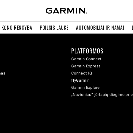
R KŪNO RENGYBA
POILSIS LAUKE
AUTOMOBILIAI IR NAMAI
PLATFORMOS
Garmin Connect
Garmin Express
mas
Connect IQ
flyGarmin
Garmin Explore
„Navionics“ jūrlapių diegimo pr