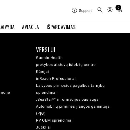
0
Total
Support
items
in
LAIVYBA
AVIACIJA
IŠPARDAVIMAS
cart:
0
VERSLUI
Garmin Health
prekybos atstovų išteklių centre
Kūrėjai
inReach Professional
Laivybos pirmosios pagalbos tarnybų
iemonė
sprendimai
„SeaStar®“ informacijos paslauga
Automobilių pirminės įrangos gamintojai
(PĮG)
RV OEM sprendimai
Jutikliai