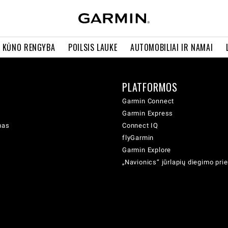
R KŪNO RENGYBA
POILSIS LAUKE
AUTOMOBILIAI IR NAMAI
PLATFORMOS
Garmin Connect
Garmin Express
mas
Connect IQ
flyGarmin
Garmin Explore
„Navionics“ jūrlapių diegimo pr