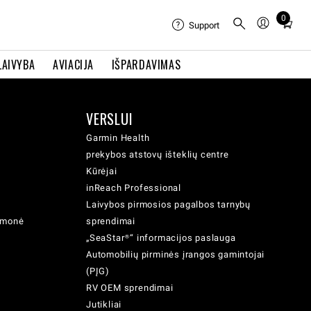
0
Total
Support
items
in
LAIVYBA
AVIACIJA
IŠPARDAVIMAS
cart:
0
VERSLUI
Garmin Health
prekybos atstovų išteklių centre
Kūrėjai
inReach Professional
Laivybos pirmosios pagalbos tarnybų
iemonė
sprendimai
„SeaStar®“ informacijos paslauga
Automobilių pirminės įrangos gamintojai
(PĮG)
RV OEM sprendimai
Jutikliai