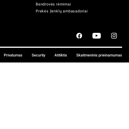
Bendrovės rėmimai
Prekės ženklų ambasadoriai
Privatumas
Security
Atitiktis
Skaitmeninis prieinamumas