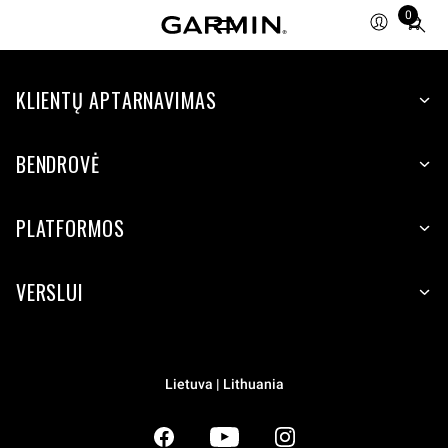
0
Total
items
in
KLIENTŲ APTARNAVIMAS
cart:
0
BENDROVĖ
PLATFORMOS
VERSLUI
Lietuva | Lithuania