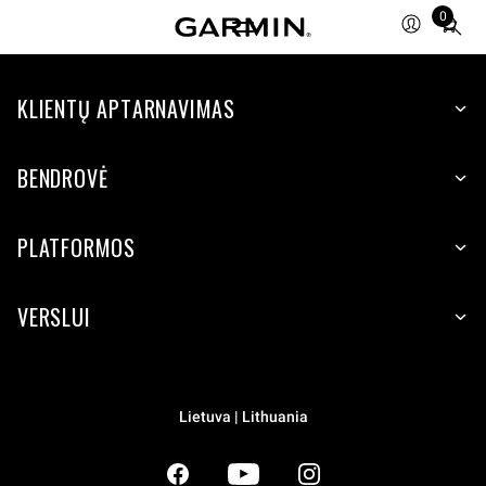
0
Total
items
in
KLIENTŲ APTARNAVIMAS
cart:
0
BENDROVĖ
PLATFORMOS
VERSLUI
Lietuva | Lithuania