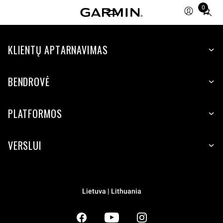
0
Total
items
in
KLIENTŲ APTARNAVIMAS
cart:
0
BENDROVĖ
PLATFORMOS
VERSLUI
Lietuva | Lithuania