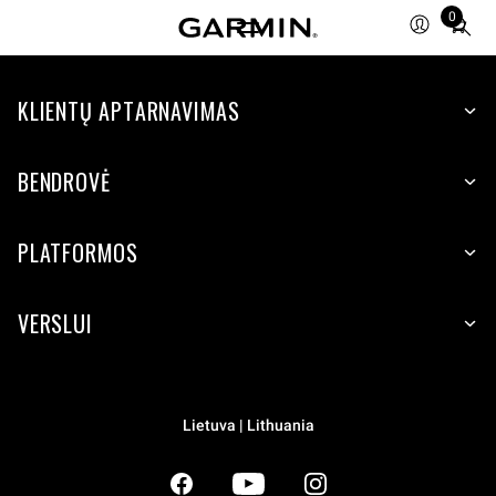
0
Total
items
in
KLIENTŲ APTARNAVIMAS
cart:
0
BENDROVĖ
PLATFORMOS
VERSLUI
Lietuva | Lithuania