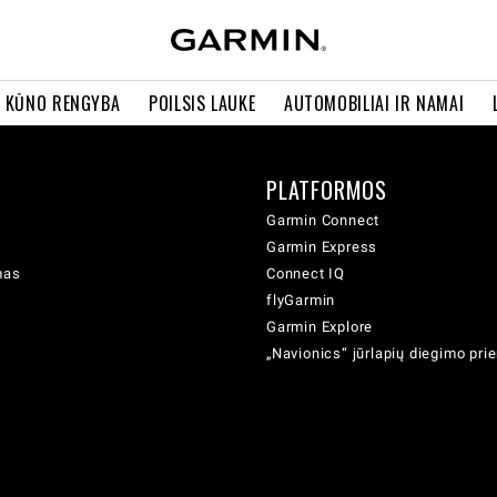
R KŪNO RENGYBA
POILSIS LAUKE
AUTOMOBILIAI IR NAMAI
PLATFORMOS
Garmin Connect
Garmin Express
mas
Connect IQ
flyGarmin
Garmin Explore
„Navionics“ jūrlapių diegimo pr