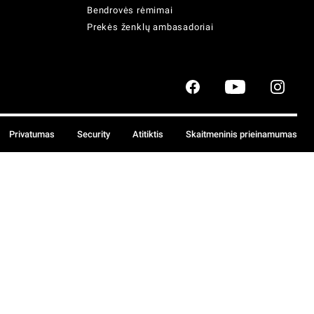
Bendrovės rėmimai
Prekės ženklų ambasadoriai
Privatumas
Security
Atitiktis
Skaitmeninis prieinamumas