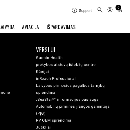
0
Total
Support
items
in
LAIVYBA
AVIACIJA
IŠPARDAVIMAS
cart:
0
VERSLUI
Garmin Health
prekybos atstovų išteklių centre
Kūrėjai
inReach Professional
Laivybos pirmosios pagalbos tarnybų
iemonė
sprendimai
„SeaStar®“ informacijos paslauga
Automobilių pirminės įrangos gamintojai
(PĮG)
RV OEM sprendimai
Jutikliai