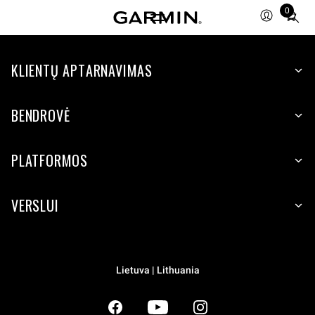
0
Total
items
in
KLIENTŲ APTARNAVIMAS
cart:
0
BENDROVĖ
PLATFORMOS
VERSLUI
Lietuva | Lithuania