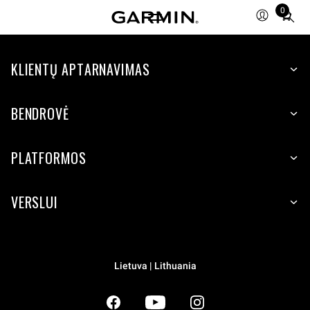
0
Total
items
in
KLIENTŲ APTARNAVIMAS
cart:
0
BENDROVĖ
PLATFORMOS
VERSLUI
Lietuva | Lithuania