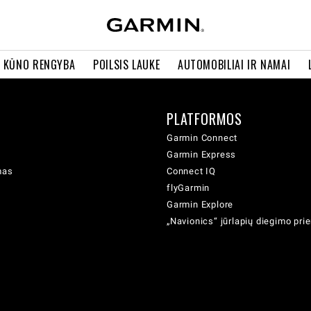
R KŪNO RENGYBA
POILSIS LAUKE
AUTOMOBILIAI IR NAMAI
PLATFORMOS
Garmin Connect
Garmin Express
mas
Connect IQ
flyGarmin
Garmin Explore
„Navionics“ jūrlapių diegimo pr