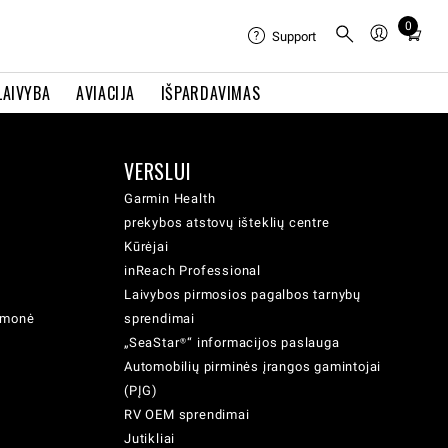
0
Total
Support
items
in
LAIVYBA
AVIACIJA
IŠPARDAVIMAS
cart:
0
VERSLUI
Garmin Health
prekybos atstovų išteklių centre
Kūrėjai
inReach Professional
Laivybos pirmosios pagalbos tarnybų
iemonė
sprendimai
„SeaStar®“ informacijos paslauga
Automobilių pirminės įrangos gamintojai
(PĮG)
RV OEM sprendimai
Jutikliai