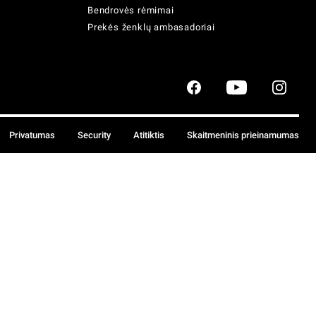
Bendrovės rėmimai
Prekės ženklų ambasadoriai
Privatumas
Security
Atitiktis
Skaitmeninis prieinamumas