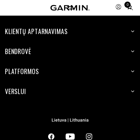
0
Total
items
in
KLIENTŲ APTARNAVIMAS
cart:
0
BENDROVĖ
PLATFORMOS
VERSLUI
Lietuva | Lithuania