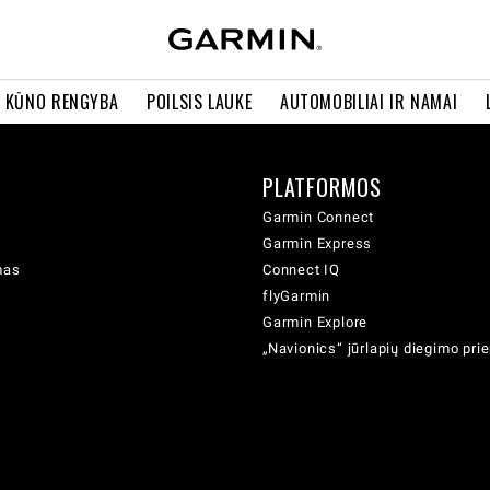
R KŪNO RENGYBA
POILSIS LAUKE
AUTOMOBILIAI IR NAMAI
PLATFORMOS
Garmin Connect
Garmin Express
mas
Connect IQ
flyGarmin
Garmin Explore
„Navionics“ jūrlapių diegimo pr