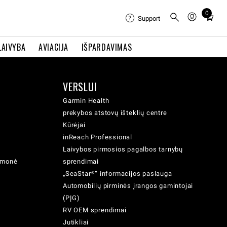
0
Total
Support
items
in
LAIVYBA
AVIACIJA
IŠPARDAVIMAS
cart:
0
VERSLUI
Garmin Health
prekybos atstovų išteklių centre
Kūrėjai
inReach Professional
Laivybos pirmosios pagalbos tarnybų
iemonė
sprendimai
„SeaStar®“ informacijos paslauga
Automobilių pirminės įrangos gamintojai
(PĮG)
RV OEM sprendimai
Jutikliai