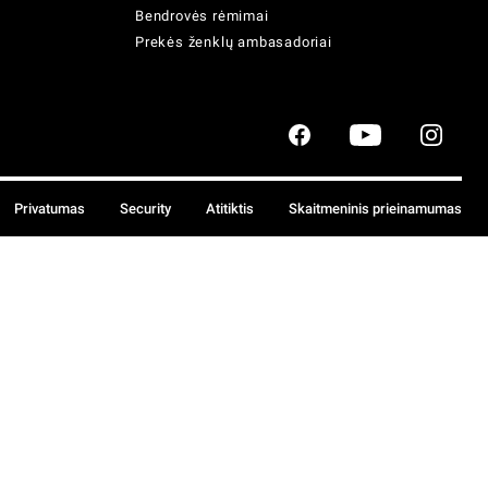
Bendrovės rėmimai
Prekės ženklų ambasadoriai
Privatumas
Security
Atitiktis
Skaitmeninis prieinamumas