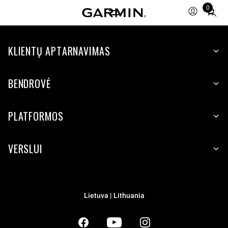
0
Total
items
in
KLIENTŲ APTARNAVIMAS
cart:
0
BENDROVĖ
PLATFORMOS
VERSLUI
Lietuva | Lithuania