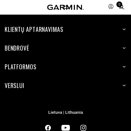
0
Total
items
in
KLIENTŲ APTARNAVIMAS
cart:
0
BENDROVĖ
PLATFORMOS
VERSLUI
Lietuva | Lithuania