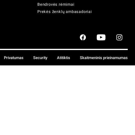
Bendrovės rėmimai
Prekės ženklų ambasadoriai
Privatumas
Security
Atitiktis
Skaitmeninis prieinamumas