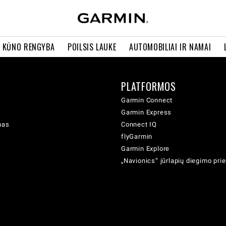
R KŪNO RENGYBA
POILSIS LAUKE
AUTOMOBILIAI IR NAMAI
PLATFORMOS
Garmin Connect
Garmin Express
mas
Connect IQ
flyGarmin
Garmin Explore
„Navionics“ jūrlapių diegimo pr