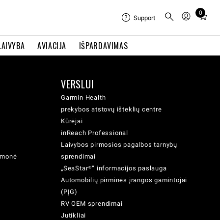
0
Total
Support
items
in
LAIVYBA
AVIACIJA
IŠPARDAVIMAS
cart:
0
VERSLUI
Garmin Health
prekybos atstovų išteklių centre
Kūrėjai
inReach Professional
Laivybos pirmosios pagalbos tarnybų
iemonė
sprendimai
„SeaStar®“ informacijos paslauga
Automobilių pirminės įrangos gamintojai
(PĮG)
RV OEM sprendimai
Jutikliai