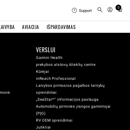
0
Total
Support
items
in
LAIVYBA
AVIACIJA
IŠPARDAVIMAS
cart:
0
VERSLUI
Garmin Health
prekybos atstovų išteklių centre
Kūrėjai
inReach Professional
Laivybos pirmosios pagalbos tarnybų
iemonė
sprendimai
„SeaStar®“ informacijos paslauga
Automobilių pirminės įrangos gamintojai
(PĮG)
RV OEM sprendimai
Jutikliai