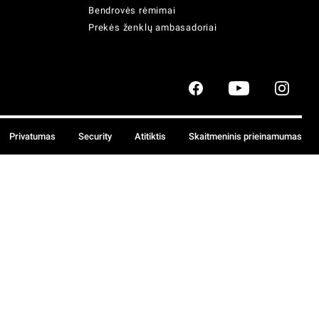
Bendrovės rėmimai
Prekės ženklų ambasadoriai
Privatumas
Security
Atitiktis
Skaitmeninis prieinamumas