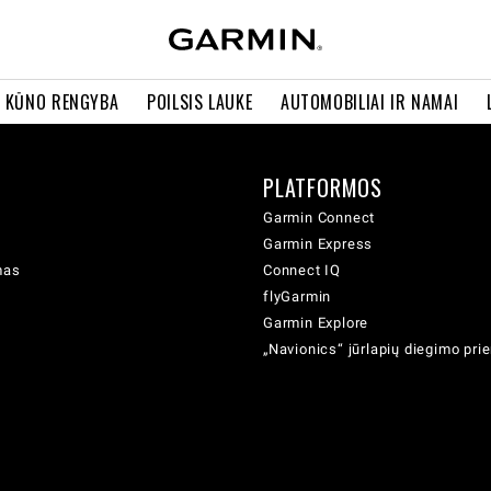
R KŪNO RENGYBA
POILSIS LAUKE
AUTOMOBILIAI IR NAMAI
PLATFORMOS
Garmin Connect
Garmin Express
mas
Connect IQ
flyGarmin
Garmin Explore
„Navionics“ jūrlapių diegimo pr