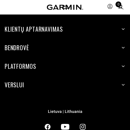
0
Total
items
in
KLIENTŲ APTARNAVIMAS
cart:
0
BENDROVĖ
PLATFORMOS
VERSLUI
Lietuva | Lithuania