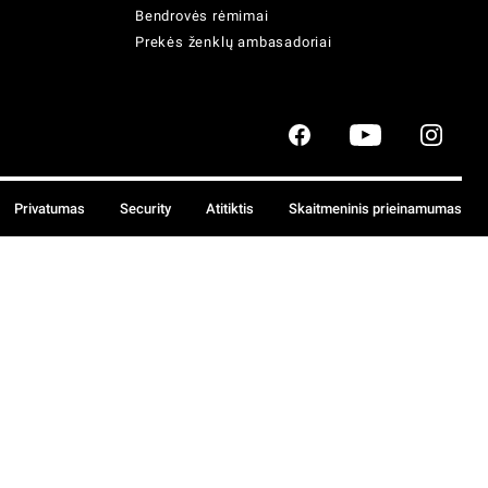
Bendrovės rėmimai
Prekės ženklų ambasadoriai
Privatumas
Security
Atitiktis
Skaitmeninis prieinamumas