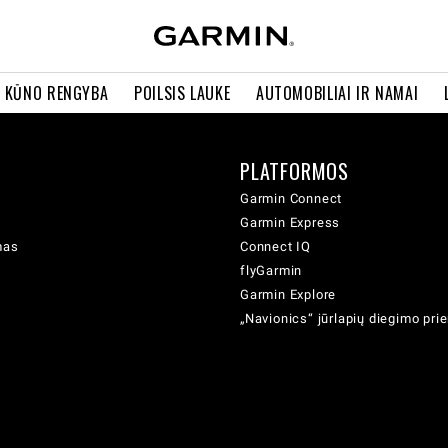
R KŪNO RENGYBA
POILSIS LAUKE
AUTOMOBILIAI IR NAMAI
PLATFORMOS
Garmin Connect
Garmin Express
mas
Connect IQ
flyGarmin
Garmin Explore
„Navionics“ jūrlapių diegimo pr