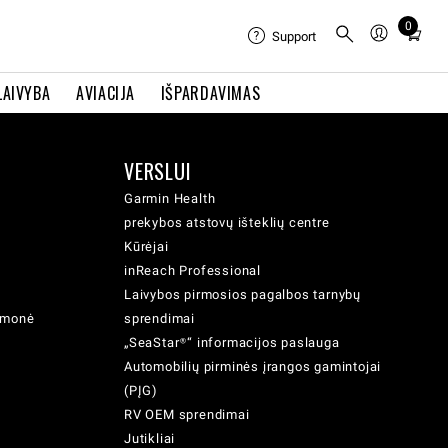
0
Total
Support
items
in
LAIVYBA
AVIACIJA
IŠPARDAVIMAS
cart:
0
VERSLUI
Garmin Health
prekybos atstovų išteklių centre
Kūrėjai
inReach Professional
Laivybos pirmosios pagalbos tarnybų
iemonė
sprendimai
„SeaStar®“ informacijos paslauga
Automobilių pirminės įrangos gamintojai
(PĮG)
RV OEM sprendimai
Jutikliai