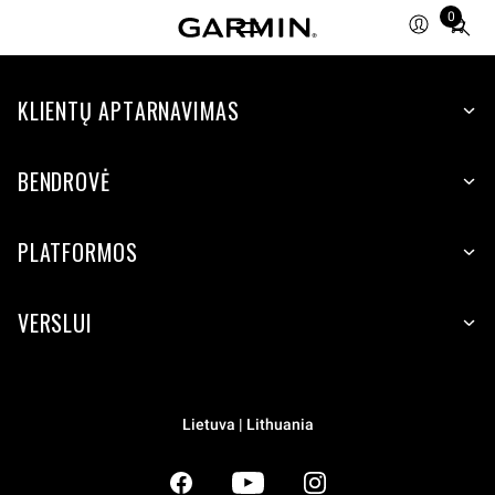
0
Total
items
in
KLIENTŲ APTARNAVIMAS
cart:
0
BENDROVĖ
PLATFORMOS
VERSLUI
Lietuva | Lithuania