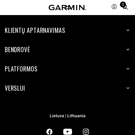
0
Total
items
in
KLIENTŲ APTARNAVIMAS
cart:
0
BENDROVĖ
PLATFORMOS
VERSLUI
Lietuva | Lithuania