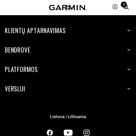
0
Total
items
in
KLIENTŲ APTARNAVIMAS
cart:
0
BENDROVĖ
PLATFORMOS
VERSLUI
Lietuva | Lithuania