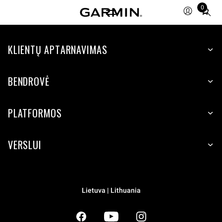
0
Total
items
in
KLIENTŲ APTARNAVIMAS
cart:
0
BENDROVĖ
PLATFORMOS
VERSLUI
Lietuva | Lithuania