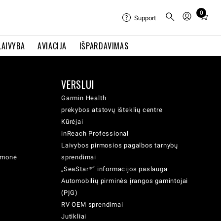
0
Total
Support
items
in
LAIVYBA
AVIACIJA
IŠPARDAVIMAS
cart:
0
VERSLUI
Garmin Health
prekybos atstovų išteklių centre
Kūrėjai
inReach Professional
Laivybos pirmosios pagalbos tarnybų
iemonė
sprendimai
„SeaStar®“ informacijos paslauga
Automobilių pirminės įrangos gamintojai
(PĮG)
RV OEM sprendimai
Jutikliai