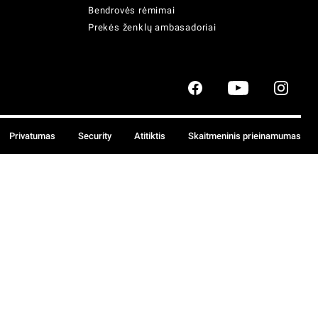
Bendrovės rėmimai
Prekės ženklų ambasadoriai
Privatumas
Security
Atitiktis
Skaitmeninis prieinamumas