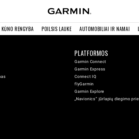
R KŪNO RENGYBA
POILSIS LAUKE
AUTOMOBILIAI IR NAMAI
PLATFORMOS
Garmin Connect
Garmin Express
mas
Connect IQ
flyGarmin
Garmin Explore
„Navionics“ jūrlapių diegimo pr