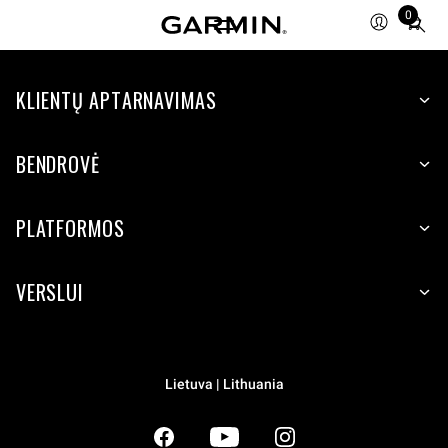
0
Total
items
in
KLIENTŲ APTARNAVIMAS
cart:
0
BENDROVĖ
PLATFORMOS
VERSLUI
Lietuva | Lithuania