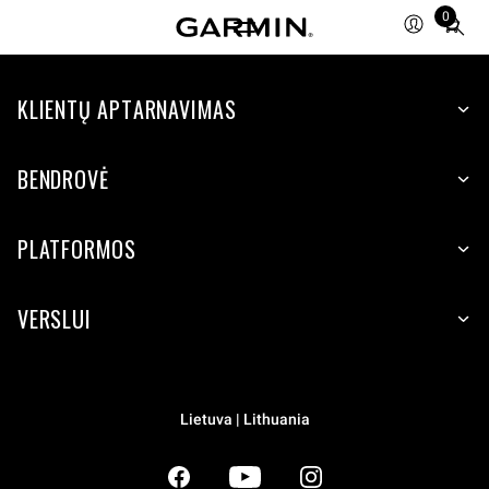
0
Total
items
in
KLIENTŲ APTARNAVIMAS
cart:
0
BENDROVĖ
PLATFORMOS
VERSLUI
Lietuva | Lithuania