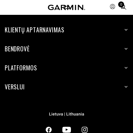
0
Total
items
in
KLIENTŲ APTARNAVIMAS
cart:
0
BENDROVĖ
PLATFORMOS
VERSLUI
Lietuva | Lithuania