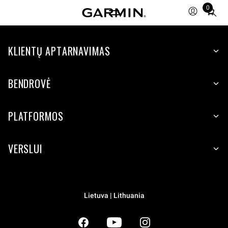
0
Total
items
in
KLIENTŲ APTARNAVIMAS
cart:
0
BENDROVĖ
PLATFORMOS
VERSLUI
Lietuva | Lithuania