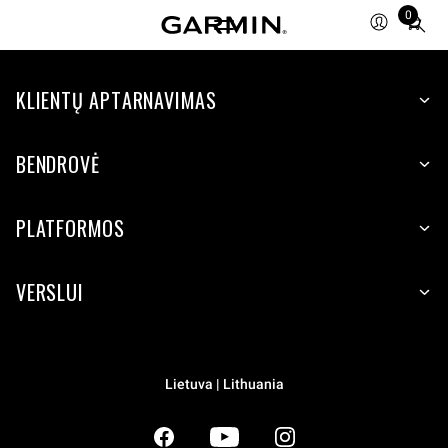
0
Total
items
in
KLIENTŲ APTARNAVIMAS
cart:
0
BENDROVĖ
PLATFORMOS
VERSLUI
Lietuva | Lithuania