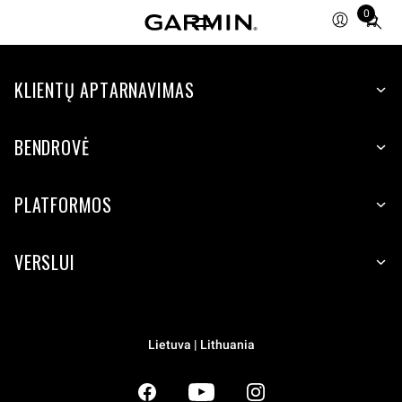
0
Total
items
in
KLIENTŲ APTARNAVIMAS
cart:
0
BENDROVĖ
PLATFORMOS
VERSLUI
Lietuva | Lithuania