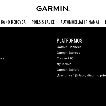
R KŪNO RENGYBA
POILSIS LAUKE
AUTOMOBILIAI IR NAMAI
PLATFORMOS
Garmin Connect
Garmin Express
mas
Connect IQ
flyGarmin
Garmin Explore
„Navionics“ jūrlapių diegimo pr