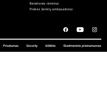
Bendrovės rėmimai
Prekės ženklų ambasadoriai
Privatumas
Security
Atitiktis
Skaitmeninis prieinamumas