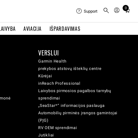
0
Total
Support
items
in
LAIVYBA
AVIACIJA
IŠPARDAVIMAS
cart:
0
VERSLUI
Garmin Health
prekybos atstovų išteklių centre
Kūrėjai
inReach Professional
Laivybos pirmosios pagalbos tarnybų
iemonė
sprendimai
„SeaStar®“ informacijos paslauga
Automobilių pirminės įrangos gamintojai
(PĮG)
RV OEM sprendimai
Jutikliai