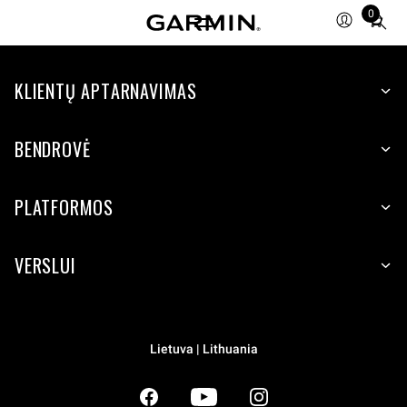
0
Total
items
in
KLIENTŲ APTARNAVIMAS
cart:
0
BENDROVĖ
PLATFORMOS
VERSLUI
Lietuva | Lithuania