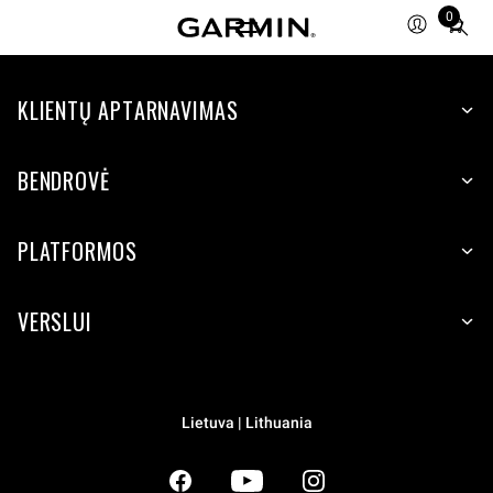
0
Total
items
in
KLIENTŲ APTARNAVIMAS
cart:
0
BENDROVĖ
PLATFORMOS
VERSLUI
Lietuva | Lithuania