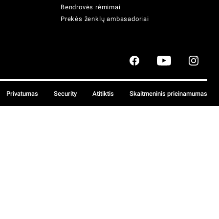
Bendrovės rėmimai
Prekės ženklų ambasadoriai
Privatumas
Security
Atitiktis
Skaitmeninis prieinamumas