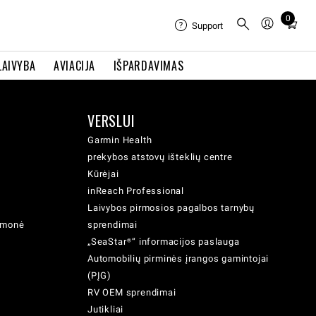
0
Total
Support
items
in
LAIVYBA
AVIACIJA
IŠPARDAVIMAS
cart:
0
VERSLUI
Garmin Health
prekybos atstovų išteklių centre
Kūrėjai
inReach Professional
Laivybos pirmosios pagalbos tarnybų
iemonė
sprendimai
„SeaStar®“ informacijos paslauga
Automobilių pirminės įrangos gamintojai
(PĮG)
RV OEM sprendimai
Jutikliai