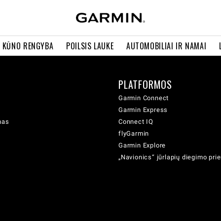
R KŪNO RENGYBA
POILSIS LAUKE
AUTOMOBILIAI IR NAMAI
PLATFORMOS
Garmin Connect
Garmin Express
mas
Connect IQ
flyGarmin
Garmin Explore
„Navionics“ jūrlapių diegimo pr