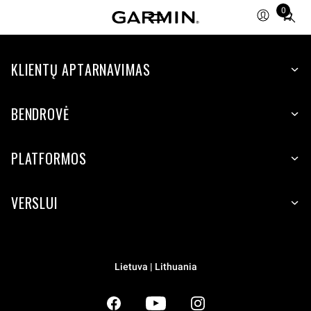
0
Total
items
in
KLIENTŲ APTARNAVIMAS
cart:
0
BENDROVĖ
PLATFORMOS
VERSLUI
Lietuva | Lithuania