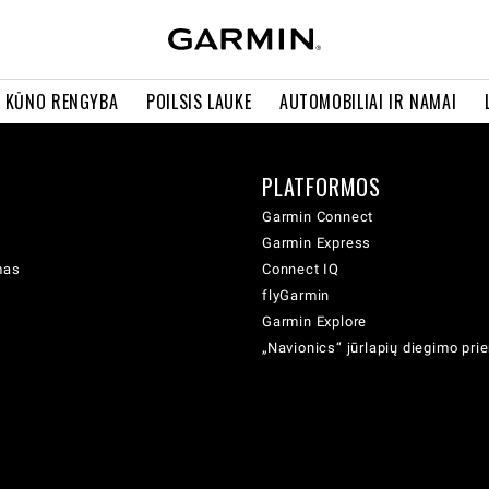
R KŪNO RENGYBA
POILSIS LAUKE
AUTOMOBILIAI IR NAMAI
PLATFORMOS
Garmin Connect
Garmin Express
mas
Connect IQ
flyGarmin
Garmin Explore
„Navionics“ jūrlapių diegimo pr