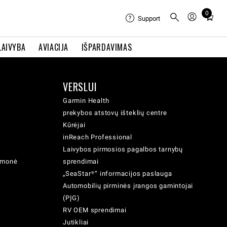
0
Total
Support
items
in
LAIVYBA
AVIACIJA
IŠPARDAVIMAS
cart:
0
VERSLUI
Garmin Health
prekybos atstovų išteklių centre
Kūrėjai
inReach Professional
Laivybos pirmosios pagalbos tarnybų
iemonė
sprendimai
„SeaStar®“ informacijos paslauga
Automobilių pirminės įrangos gamintojai
(PĮG)
RV OEM sprendimai
Jutikliai