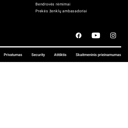
Bendrovės rėmimai
Prekės ženklų ambasadoriai
Privatumas
Security
Atitiktis
Skaitmeninis prieinamumas