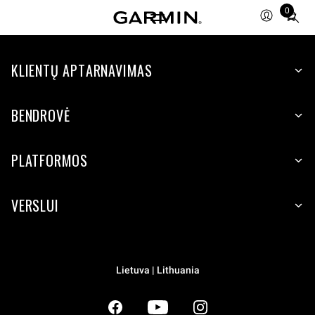
0
Total
items
in
KLIENTŲ APTARNAVIMAS
cart:
0
BENDROVĖ
PLATFORMOS
VERSLUI
Lietuva | Lithuania