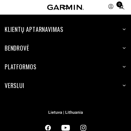
0
Total
items
in
KLIENTŲ APTARNAVIMAS
cart:
0
BENDROVĖ
PLATFORMOS
VERSLUI
Lietuva | Lithuania