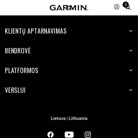
0
Total
items
in
KLIENTŲ APTARNAVIMAS
cart:
0
BENDROVĖ
PLATFORMOS
VERSLUI
Lietuva | Lithuania