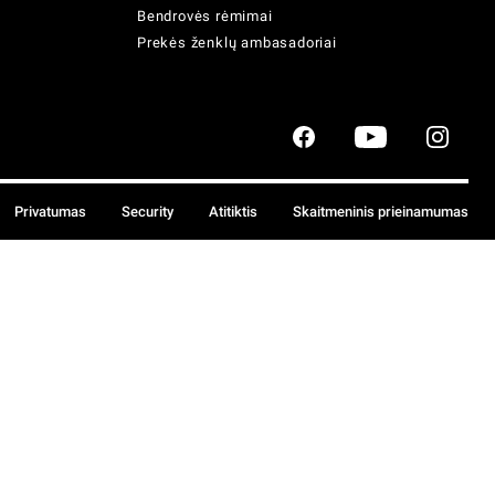
Bendrovės rėmimai
Prekės ženklų ambasadoriai
Privatumas
Security
Atitiktis
Skaitmeninis prieinamumas