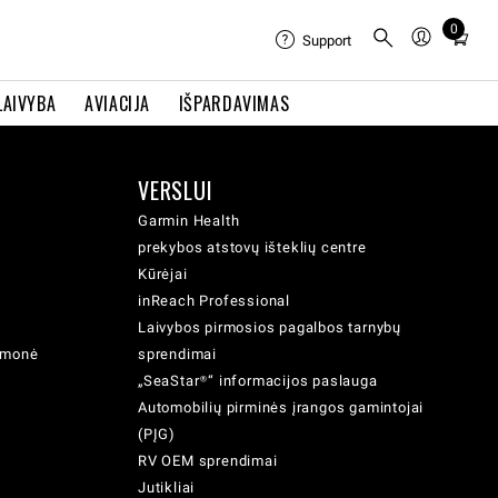
0
Total
Support
items
in
LAIVYBA
AVIACIJA
IŠPARDAVIMAS
cart:
0
VERSLUI
Garmin Health
prekybos atstovų išteklių centre
Kūrėjai
inReach Professional
Laivybos pirmosios pagalbos tarnybų
iemonė
sprendimai
„SeaStar®“ informacijos paslauga
Automobilių pirminės įrangos gamintojai
(PĮG)
RV OEM sprendimai
Jutikliai