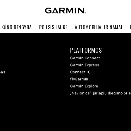
R KŪNO RENGYBA
POILSIS LAUKE
AUTOMOBILIAI IR NAMAI
PLATFORMOS
Garmin Connect
Garmin Express
mas
Connect IQ
flyGarmin
Garmin Explore
„Navionics“ jūrlapių diegimo pr