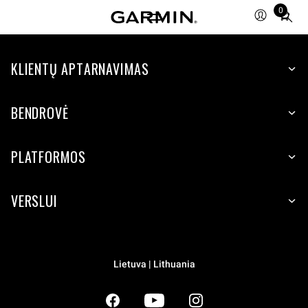
0
Total
items
in
KLIENTŲ APTARNAVIMAS
cart:
0
BENDROVĖ
PLATFORMOS
VERSLUI
Lietuva | Lithuania