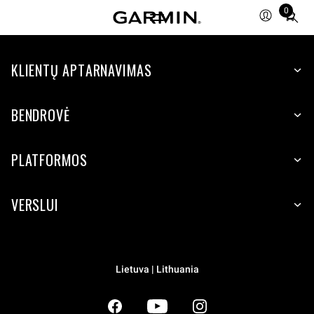
0
Total
items
in
KLIENTŲ APTARNAVIMAS
cart:
0
BENDROVĖ
PLATFORMOS
VERSLUI
Lietuva | Lithuania