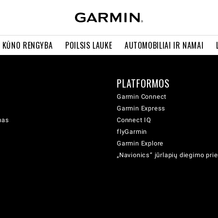
R KŪNO RENGYBA
POILSIS LAUKE
AUTOMOBILIAI IR NAMAI
PLATFORMOS
Garmin Connect
Garmin Express
mas
Connect IQ
flyGarmin
Garmin Explore
„Navionics“ jūrlapių diegimo pr