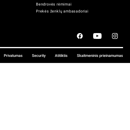
Bendrovės rėmimai
Prekės ženklų ambasadoriai
Privatumas
Security
Atitiktis
Skaitmeninis prieinamumas