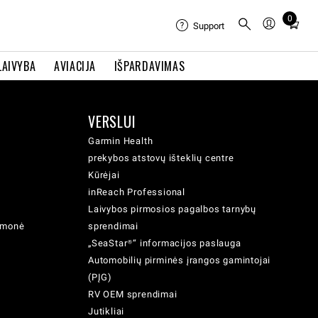
0
Total
Support
items
in
LAIVYBA
AVIACIJA
IŠPARDAVIMAS
cart:
0
VERSLUI
Garmin Health
prekybos atstovų išteklių centre
Kūrėjai
inReach Professional
Laivybos pirmosios pagalbos tarnybų
iemonė
sprendimai
„SeaStar®“ informacijos paslauga
Automobilių pirminės įrangos gamintojai
(PĮG)
RV OEM sprendimai
Jutikliai