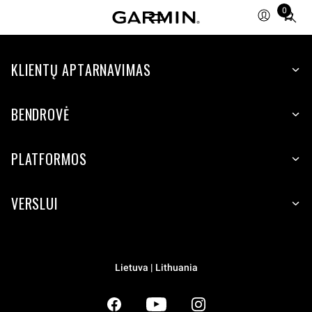
0
Total
items
in
KLIENTŲ APTARNAVIMAS
cart:
0
BENDROVĖ
PLATFORMOS
VERSLUI
Lietuva | Lithuania