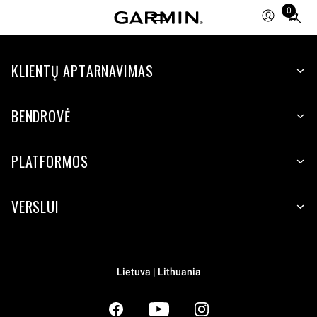
0
Total
items
in
KLIENTŲ APTARNAVIMAS
cart:
0
BENDROVĖ
PLATFORMOS
VERSLUI
Lietuva | Lithuania