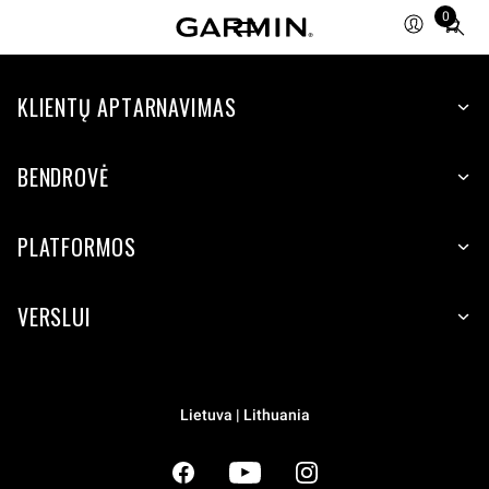
0
Total
items
in
cart:
KLIENTŲ APTARNAVIMAS
0
BENDROVĖ
PLATFORMOS
VERSLUI
Lietuva | Lithuania