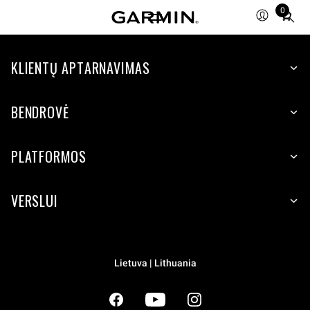
0
Total
items
in
cart:
KLIENTŲ APTARNAVIMAS
0
BENDROVĖ
PLATFORMOS
VERSLUI
Lietuva | Lithuania