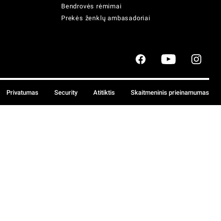
Bendrovės rėmimai
Prekės ženklų ambasadoriai
Privatumas
Security
Atitiktis
Skaitmeninis prieinamumas