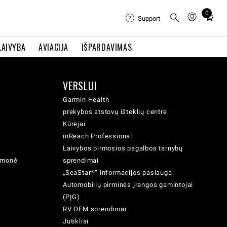
0
Total
Support
items
in
LAIVYBA
AVIACIJA
IŠPARDAVIMAS
cart:
0
VERSLUI
Garmin Health
prekybos atstovų išteklių centre
Kūrėjai
inReach Professional
Laivybos pirmosios pagalbos tarnybų
iemonė
sprendimai
„SeaStar®“ informacijos paslauga
Automobilių pirminės įrangos gamintojai
(PĮG)
RV OEM sprendimai
Jutikliai