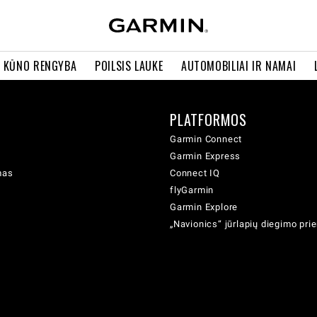
R KŪNO RENGYBA
POILSIS LAUKE
AUTOMOBILIAI IR NAMAI
PLATFORMOS
Garmin Connect
Garmin Express
mas
Connect IQ
flyGarmin
Garmin Explore
„Navionics“ jūrlapių diegimo pr